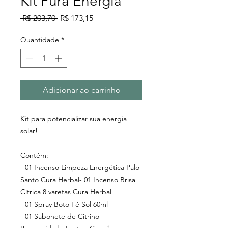
Kit Pura Energia
Preço
Preço
 R$ 203,70 
R$ 173,15
normal
promocional
Quantidade
*
Adicionar ao carrinho
Kit para potencializar sua energia
solar!
Contém:
- 01 Incenso Limpeza Energética Palo
Santo Cura Herbal
- 01 Incenso Brisa
Cítrica 8 varetas Cura Herbal
- 01 Spray Boto Fé Sol 60ml
- 01 Sabonete de Citrino