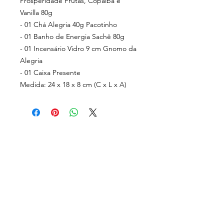
Prosperidade Frutas, Copaíba e
Vanilla 80g
- 01 Chá Alegria 40g Pacotinho
- 01 Banho de Energia Sachê 80g
- 01 Incensário Vidro 9 cm Gnomo da
Alegria
- 01 Caixa Presente
Medida: 24 x 18 x 8 cm (C x L x A)
Rua Carlos Augusto
Cornelsen, 252 A
Bom Retiro, Curitiba - PR
MENU
CEP
80520-560
sobre nós
loja física