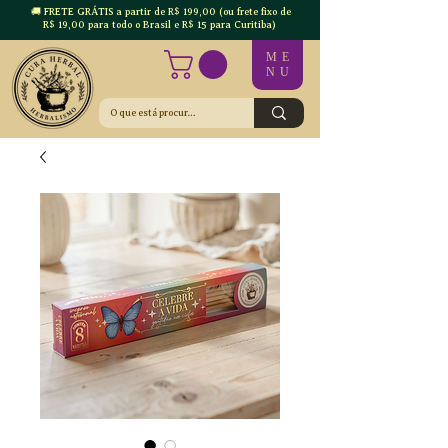
🚚 FRETE GRÁTIS a partir de R$ 199,00 (ou frete fixo de
R$ 19,00 para todo o Brasil e R$ 15 para Curitiba)
ME
NU