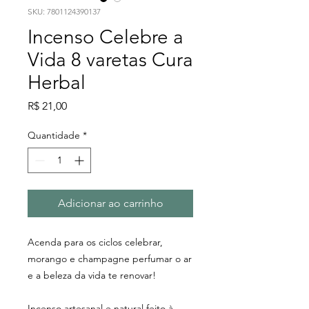
SKU: 7801124390137
Incenso Celebre a
Vida 8 varetas Cura
Herbal
Preço
R$ 21,00
Quantidade
*
Adicionar ao carrinho
Acenda para os ciclos celebrar,
morango e champagne perfumar o ar
e a beleza da vida te renovar!
Incenso artesanal e natural feito à