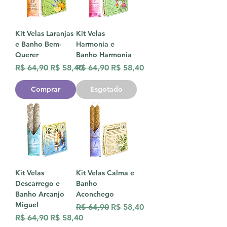
Kit Velas Laranjas
Kit Velas
e Banho Bem-
Harmonia e
Querer
Banho Harmonia
Preço normal
Preço promocional
Preço normal
Preço promocional
R$ 64,90
R$ 58,40
R$ 64,90
R$ 58,40
Comprar
Esgotado
Kit Velas
Kit Velas Calma e
Descarrego e
Banho
Banho Arcanjo
Aconchego
Miguel
Preço normal
Preço promocional
R$ 64,90
R$ 58,40
Preço normal
Preço promocional
R$ 64,90
R$ 58,40