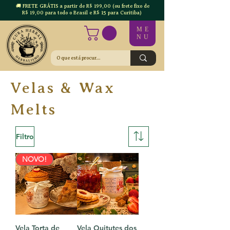
🚚 FRETE GRÁTIS a partir de R$ 199,00 (ou frete fixo de
R$ 19,00 para todo o Brasil e R$ 15 para Curitiba)
ME
NU
Velas & Wax
Melts
Filtro
NOVO!
Vela Torta de
Vela Quitutes dos