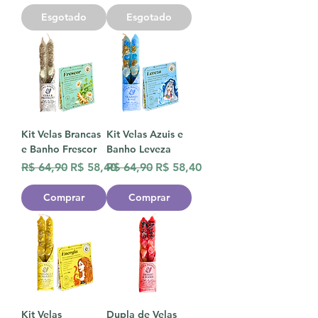
Esgotado
Esgotado
Kit Velas Brancas
Kit Velas Azuis e
e Banho Frescor
Banho Leveza
Preço normal
Preço promocional
Preço normal
Preço promocional
R$ 64,90
R$ 58,40
R$ 64,90
R$ 58,40
Comprar
Comprar
Kit Velas
Dupla de Velas