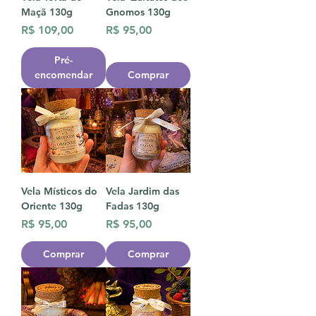
Maçã 130g
Gnomos 130g
Preço
Preço
R$ 109,00
R$ 95,00
Pré-
encomendar
Comprar
Vela Místicos do
Vela Jardim das
Oriente 130g
Fadas 130g
Preço
Preço
R$ 95,00
R$ 95,00
Comprar
Comprar