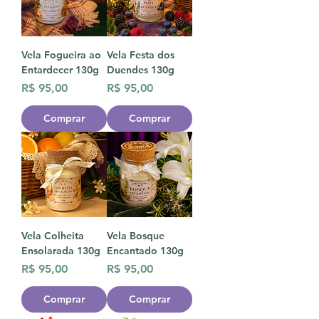
Vela Fogueira ao
Vela Festa dos
Entardecer 130g
Duendes 130g
Preço
Preço
R$ 95,00
R$ 95,00
Comprar
Comprar
Vela Colheita
Vela Bosque
Ensolarada 130g
Encantado 130g
Preço
Preço
R$ 95,00
R$ 95,00
Comprar
Comprar