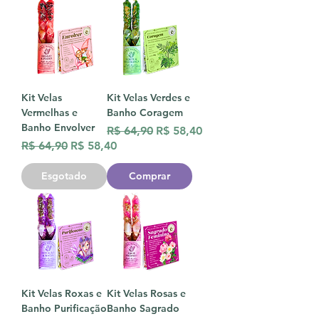
Kit Velas
Kit Velas Verdes e
Vermelhas e
Banho Coragem
Banho Envolver
Preço normal
Preço promocional
R$ 64,90
R$ 58,40
Preço normal
Preço promocional
R$ 64,90
R$ 58,40
Esgotado
Comprar
Kit Velas Roxas e
Kit Velas Rosas e
Banho Purificação
Banho Sagrado