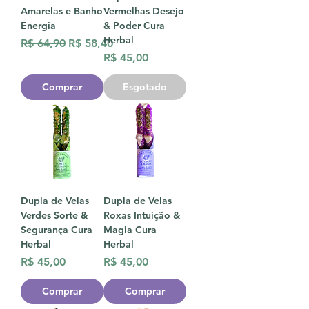
Amarelas e Banho
Vermelhas Desejo
Energia
& Poder Cura
Herbal
Preço normal
Preço promocional
R$ 64,90
R$ 58,40
Preço
R$ 45,00
Comprar
Esgotado
Dupla de Velas
Dupla de Velas
Verdes Sorte &
Roxas Intuição &
Segurança Cura
Magia Cura
Herbal
Herbal
Preço
Preço
R$ 45,00
R$ 45,00
Comprar
Comprar