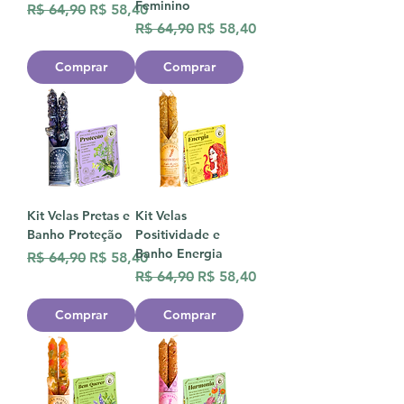
Feminino
Preço normal
Preço promocional
R$ 64,90
R$ 58,40
Preço normal
Preço promocional
R$ 64,90
R$ 58,40
Comprar
Comprar
Kit Velas Pretas e
Kit Velas
Banho Proteção
Positividade e
Banho Energia
Preço normal
Preço promocional
R$ 64,90
R$ 58,40
Preço normal
Preço promocional
R$ 64,90
R$ 58,40
Comprar
Comprar