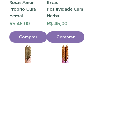
Rosas Amor
Ervas
Próprio Cura
Positividade Cura
Herbal
Herbal
Preço
Preço
R$ 45,00
R$ 45,00
Comprar
Comprar
Dupla de Velas c/
Dupla de Velas c/
Ervas Limpeza &
Ervas Harmonia
Proteção Cura
Cura Herbal
Herbal
Preço
R$ 45,00
Preço
R$ 45,00
Comprar
Esgotado