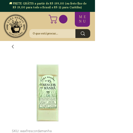
🚚 FRETE GRÁTIS a partir de R$ 199,00 (ou frete fixo de
R$ 19,00 para todo o Brasil e R$ 15 para Curitiba)
ME
NU
SKU: waxfrescordamanha