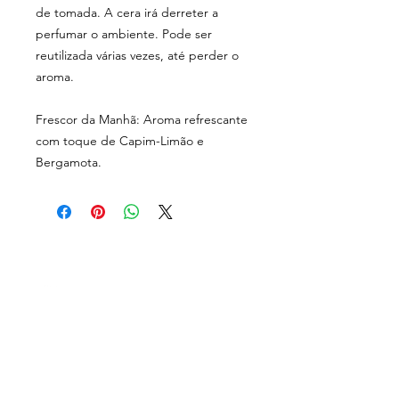
de tomada. A cera irá derreter a
perfumar o ambiente. Pode ser
reutilizada várias vezes, até perder o
aroma.
Frescor da Manhã: Aroma refrescante
com toque de Capim-Limão e
Bergamota.
Rua Carlos Augusto
Cornelsen, 252 A
Bom Retiro, Curitiba - PR
MENU
CEP
80520-560
sobre nós