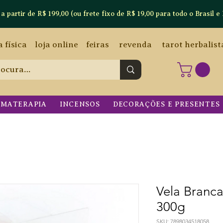
artir de R$ 199,00 (ou frete fixo de R$ 19,00 para todo o Brasil e 
a física
loja online
feiras
revenda
tarot herbalist
OMATERAPIA
INCENSOS
DECORAÇÕES E PRESENTES
Vela Branc
300g
SKU: 7898034518058