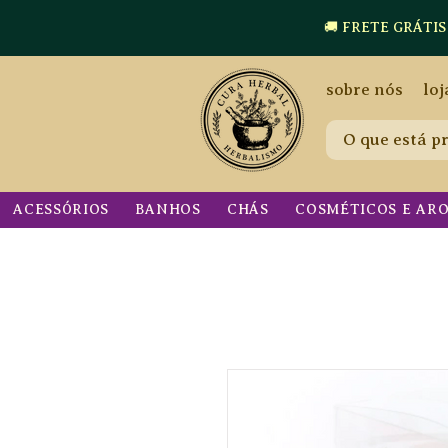
🚚 FRETE GRÁTIS a p
sobre nós
loj
ACESSÓRIOS
BANHOS
CHÁS
COSMÉTICOS E AR