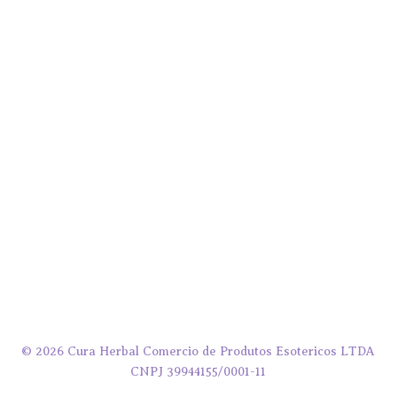
LOJA
SIGA-NOS
C
con
acessórios
banhos
Rua
chás
Bom
CE
cosméticos e aromaterapia
incensos
lista
Ho
decorações e presentes
livros e oráculos
Seg
Sáb
velas
Dom
(de
caixas surpresas
© 2026 Cura Herbal Comercio de Produtos Esotericos LTDA
CNPJ 39944155/0001-11