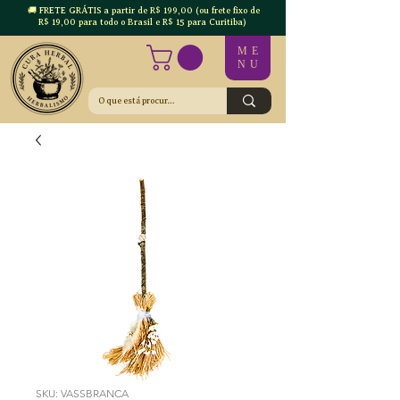
🚚 FRETE GRÁTIS a partir de R$ 199,00 (ou frete fixo de
R$ 19,00 para todo o Brasil e R$ 15 para Curitiba)
ME
NU
SKU: VASSBRANCA