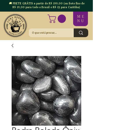
🚚 FRETE GRÁTIS a partir de R$ 199,00 (ou frete fixo de
R$ 19,00 para todo o Brasil e R$ 15 para Curitiba)
ME
NU