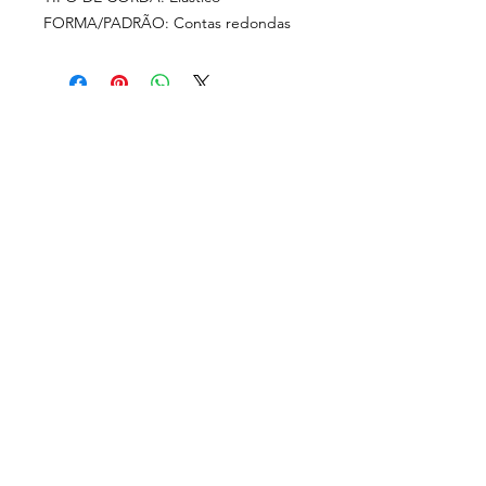
FORMA/PADRÃO: Contas redondas
Rua Carlos Augusto
Cornelsen, 252 A
Bom Retiro, Curitiba - PR
MENU
CEP
80520-560
sobre nós
loja física
Horários de
loja online
atendimento:
feiras
Segunda a Sexta: 13h às 18h
revenda
Sábado: 14h às 18h
Domingo 16/08: 14h às 18h
tarot herbalista
(demais domingos de
contato
Agosto fechada)
blog