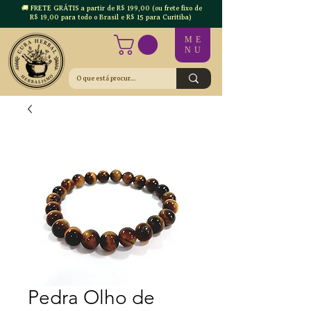
🚚 FRETE GRÁTIS a partir de R$ 199,00 (ou frete fixo de
R$ 19,00 para todo o Brasil e R$ 15 para Curitiba)
ME
NU
Pedra Olho de