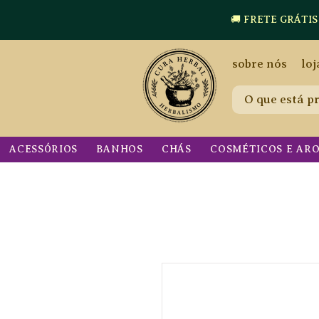
🚚 FRETE GRÁTIS a p
sobre nós
loj
ACESSÓRIOS
BANHOS
CHÁS
COSMÉTICOS E AR