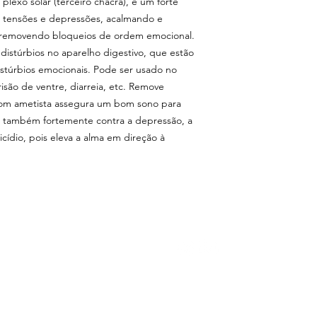
plexo solar (terceiro chacra), é um forte
o tensões e depressões, acalmando e
 e removendo bloqueios de ordem emocional.
 distúrbios no aparelho digestivo, que estão
stúrbios emocionais. Pode ser usado no
risão de ventre, diarreia, etc. Remove
com ametista assegura um bom sono para
ua também fortemente contra a depressão, a
cídio, pois eleva a alma em direção à
LOJA
SIGA-NOS
C
con
acessórios
banhos
Rua
chás
Bom
CE