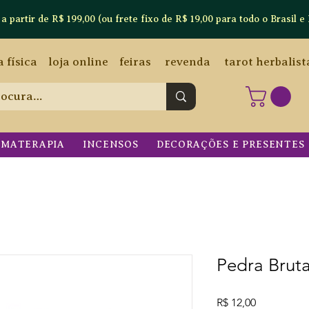
artir de R$ 199,00 (ou frete fixo de R$ 19,00 para todo o Brasil e 
a física
loja online
feiras
revenda
tarot herbalist
OMATERAPIA
INCENSOS
DECORAÇÕES E PRESENTES
Pedra Bruta
Preço
R$ 12,00