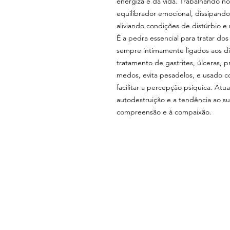
energiza e dá vida. Trabalhando no 
equilibrador emocional, dissipand
aliviando condições de distúrbio
É a pedra essencial para tratar dos
sempre intimamente ligados aos di
tratamento de gastrites, úlceras, p
medos, evita pesadelos, e usado 
facilitar a percepção psíquica. At
autodestruição e a tendência ao sui
compreensão e à compaixão.
MENU
sobre nós
loja física
loja online
feiras