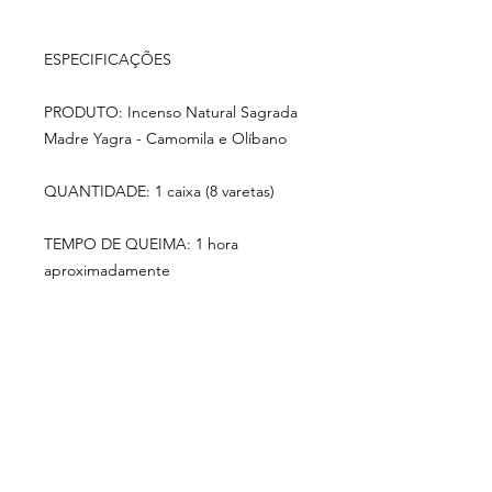
ESPECIFICAÇÕES
PRODUTO: Incenso Natural Sagrada
Madre Yagra - Camomila e Olíbano
QUANTIDADE: 1 caixa (8 varetas)
TEMPO DE QUEIMA: 1 hora
aproximadamente
PESO: 30g aproximadamente
DIMENSÕES DA CAIXA: 25 cm x 4
cm x 1 cm
COMPOSIÇÃO: Flores de camomila,
óleo concentrado aromático, yagra,