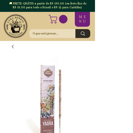
🚚 FRETE GRÁTIS a partir de R$ 199,00 (ou frete fixo de
R$ 19,00 para todo o Brasil e R$ 15 para Curitiba)
ME
NU