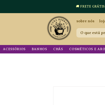
🚚 FRETE GRÁTIS a p
sobre nós
loj
ACESSÓRIOS
BANHOS
CHÁS
COSMÉTICOS E AR