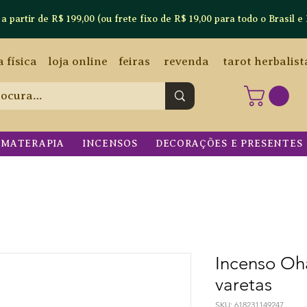
artir de R$ 199,00 (ou frete fixo de R$ 19,00 para todo o Brasil e 
a física
loja online
feiras
revenda
tarot herbalist
OMATERAPIA
INCENSOS
DECORAÇÕES E PRESENTES
Incenso Oh
varetas
SKU: 618231149247