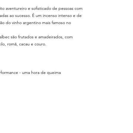
rito aventureiro e sofisticado de pessoas com
adas ao sucesso. É um incenso intenso e de
ão do vinho argentino mais famoso no
lbec são frutados e amadeirados, com
lo, romã, cacau e couro.
erformance - uma hora de queima
LOJA
SIGA-NOS
C
con
acessórios
banhos
Rua