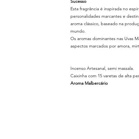
Sucesso
Esta fragrância é inspirada no espi
personalidades marcantes e destin
aroma clássico, baseado na produç
mundo.
Os aromas dominantes nas Uvas Ma
aspectos marcados por amora, mirti
Incenso Artesanal, semi massala.
Caixinha com 15 varetas de alta p
Aroma Malbercário
MENU
sobre nós
loja física