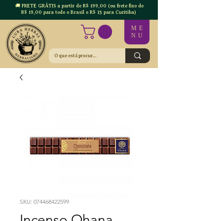
🚚 FRETE GRÁTIS a partir de R$ 199,00 (ou frete fixo de
R$ 19,00 para todo o Brasil e R$ 15 para Curitiba)
ME
NU
SKU: 074468422599
Incenso Ohana