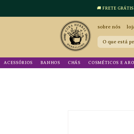
🚚 FRETE GRÁTIS a p
sobre nós
loj
ACESSÓRIOS
BANHOS
CHÁS
COSMÉTICOS E AR