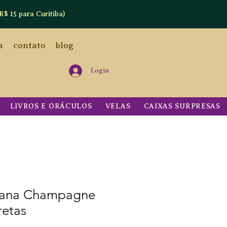
R$ 15 para Curitiba)
a
contato
blog
Login
LIVROS E ORÁCULOS
VELAS
CAIXAS SURPRESAS
hana Champagne
retas