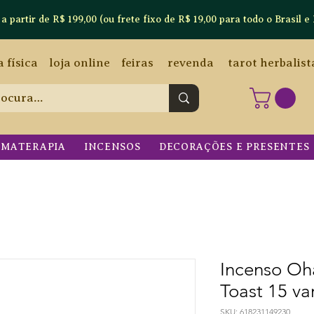
artir de R$ 199,00 (ou frete fixo de R$ 19,00 para todo o Brasil e 
a física
loja online
feiras
revenda
tarot herbalist
OMATERAPIA
INCENSOS
DECORAÇÕES E PRESENTES
Incenso O
Toast 15 va
SKU: 618231149230