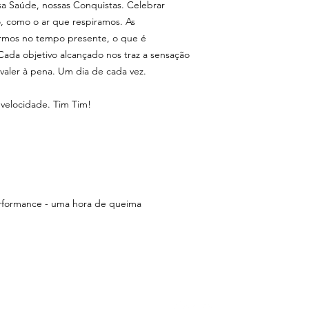
ssa Saúde, nossas Conquistas. Celebrar
, como o ar que respiramos. As
rmos no tempo presente, o que é
Cada objetivo alcançado nos traz a sensação
 valer à pena. Um dia de cada vez.
 velocidade. Tim Tim!
erformance - uma hora de queima
LOJA
SIGA-NOS
C
con