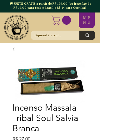
🚚 FRETE GRÁTIS a partir de R$ 199,00 (ou frete fixo de
R$ 19,00 para todo o Brasil e R$ 15 para Curitiba)
ME
NU
Incenso Massala
Tribal Soul Salvia
Branca
Preço
R$ 27,00