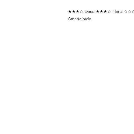
★★★☆ Doce ★★★☆ Floral ☆☆☆
Amadeirado
MENU
sobre nós
loja física
loja online
feiras
revenda
tarot herba
contato
blog