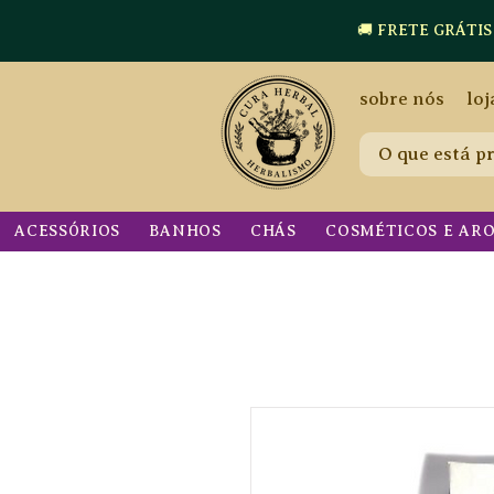
🚚 FRETE GRÁTIS a p
sobre nós
loj
ACESSÓRIOS
BANHOS
CHÁS
COSMÉTICOS E AR