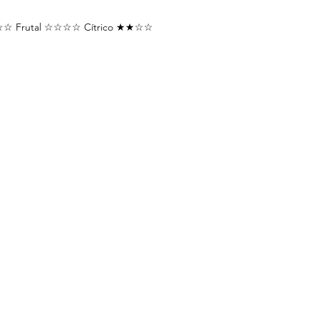
☆ Frutal ☆☆☆☆ Cítrico ★★☆☆
LOJA
SIGA-NOS
C
con
acessórios
banhos
Rua
chás
Bom
CE
cosméticos e aromaterapia
incensos
lista
Ho
decorações e presentes
livros e oráculos
Seg
Sáb
velas
Dom