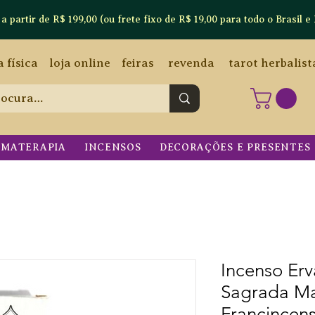
artir de R$ 199,00 (ou frete fixo de R$ 19,00 para todo o Brasil e 
a física
loja online
feiras
revenda
tarot herbalist
OMATERAPIA
INCENSOS
DECORAÇÕES E PRESENTES
Incenso Erv
Sagrada Ma
Francincen