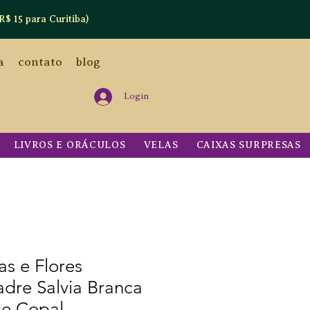
R$ 15 para Curitiba)
a
contato
blog
Login
LIVROS E ORÁCULOS
VELAS
CAIXAS SURPRESAS
as e Flores
dre Salvia Branca
se Copal