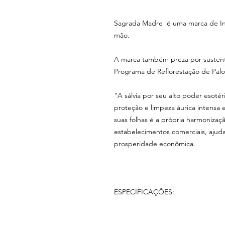
Sagrada Madre é uma marca de Inc
mão.
A marca também preza por sustenta
Programa de Reflorestação de Pal
"A sálvia por seu alto poder esotér
proteção e limpeza áurica intensa
suas folhas é a própria harmoniza
estabelecimentos comerciais, ajuda
prosperidade econômica.
ESPECIFICAÇÕES: