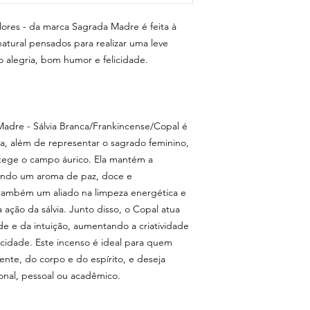
Flores - da marca Sagrada Madre é feita à
atural pensados para realizar uma leve
 alegria, bom humor e felicidade.
Madre - Sálvia Branca/Frankincense/Copal é
ia, além de representar o sagrado feminino,
otege o campo áurico. Ela mantém a
tindo um aroma de paz, doce e
ambém um aliado na limpeza energética e
 ação da sálvia. Junto disso, o Copal atua
 e da intuição, aumentando a criatividade
acidade. Este incenso é ideal para quem
ente, do corpo e do espírito, e deseja
nal, pessoal ou acadêmico.