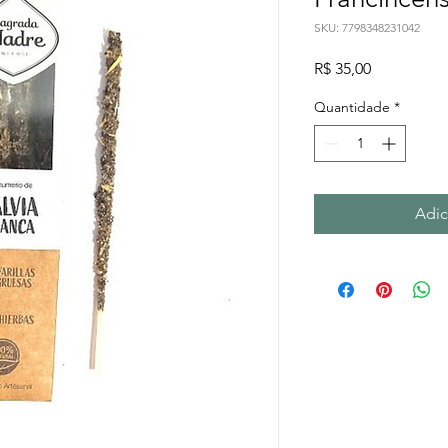
SKU: 7798348231042
Preço
R$ 35,00
Quantidade
*
Adic