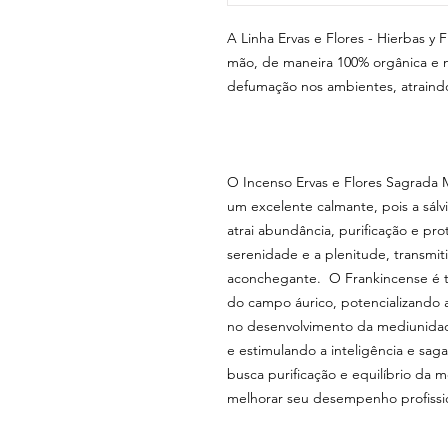
A Linha Ervas e Flores - Hierbas y 
mão, de maneira 100% orgânica e n
defumação nos ambientes, atraindo
O Incenso Ervas e Flores Sagrada 
um excelente calmante, pois a sálv
atrai abundância, purificação e pr
serenidade e a plenitude, transmi
aconchegante. O Frankincense é t
do campo áurico, potencializando a
no desenvolvimento da mediunidade
e estimulando a inteligência e sag
busca purificação e equilíbrio da m
melhorar seu desempenho profissio