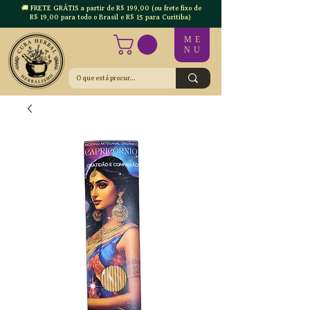
🚚 FRETE GRÁTIS a partir de R$ 199,00 (ou frete fixo de
R$ 19,00 para todo o Brasil e R$ 15 para Curitiba)
ME
NU