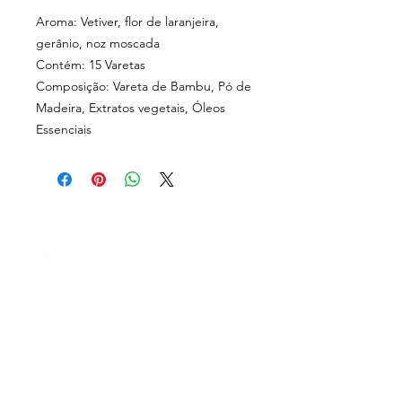
Aroma: Vetiver, flor de laranjeira,
gerânio, noz moscada
Contém: 15 Varetas
Composição: Vareta de Bambu, Pó de
Madeira, Extratos vegetais, Óleos
Essenciais
Rua Carlos Augusto
Cornelsen, 252 A
Bom Retiro, Curitiba - PR
MENU
CEP
80520-560
sobre nós
loja física
Horários de
loja online
atendimento: