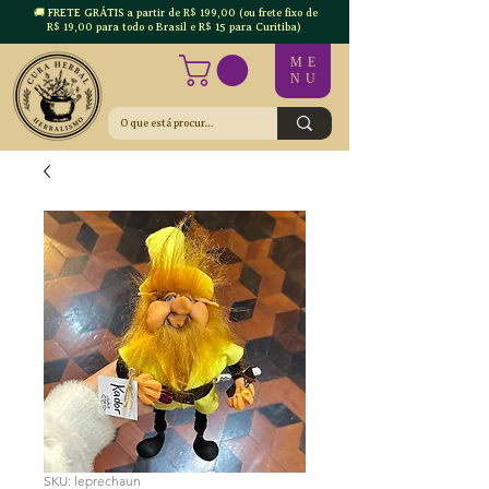
🚚 FRETE GRÁTIS a partir de R$ 199,00 (ou frete fixo de
R$ 19,00 para todo o Brasil e R$ 15 para Curitiba)
ME
NU
SKU: leprechaun