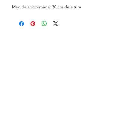
Medida aproximada: 30 cm de altura
Rua Carlos Augusto
Cornelsen, 252 A
Bom Retiro, Curitiba - PR
MENU
CEP
80520-560
sobre nós
loja física
Horários de
loja online
atendimento:
feiras
Segunda a Sexta: 13h às 18h
revenda
Sábado: 14h às 18h
Domingo 16/08: 14h às 18h
tarot herbalista
(demais domingos de
contato
Agosto fechada)
blog