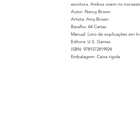
escritora. Ambos vivem no noroeste
Autor: Nancy Brown
Artista: Amy Brown
Baralho: 64 Cartas
Manual: Livro de explicações em In
Editora: U.S. Games
ISBN: 9781572819924
Embalagem: Caixa rígida
MENU
sobre nós
loja física
loja online
feiras
revenda