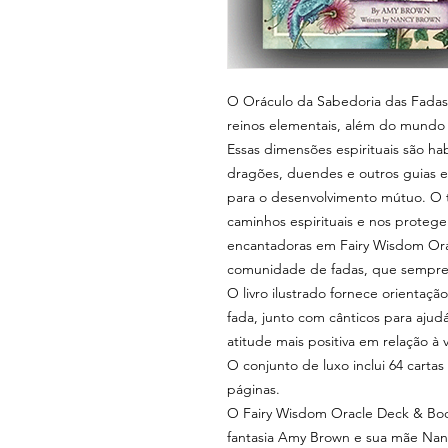
O Oráculo da Sabedoria das Fada
reinos elementais, além do mundo
Essas dimensões espirituais são ha
dragões, duendes e outros guias 
para o desenvolvimento mútuo. O t
caminhos espirituais e nos protege
encantadoras em Fairy Wisdom Orac
comunidade de fadas, que sempre
O livro ilustrado fornece orientaç
fada, junto com cânticos para ajud
atitude mais positiva em relação à v
O conjunto de luxo inclui 64 cartas
páginas.
O Fairy Wisdom Oracle Deck & Book 
fantasia Amy Brown e sua mãe Nanc