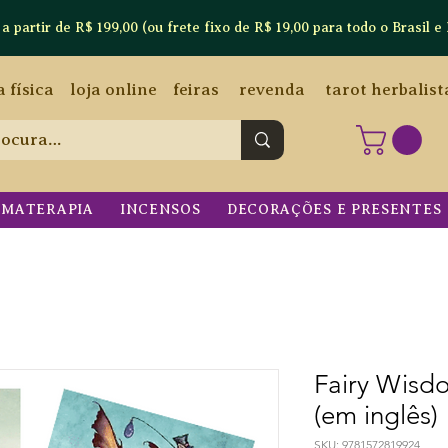
artir de R$ 199,00 (ou frete fixo de R$ 19,00 para todo o Brasil e 
a física
loja online
feiras
revenda
tarot herbalist
OMATERAPIA
INCENSOS
DECORAÇÕES E PRESENTES
Fairy Wisd
(em inglês)
SKU: 9781572819924