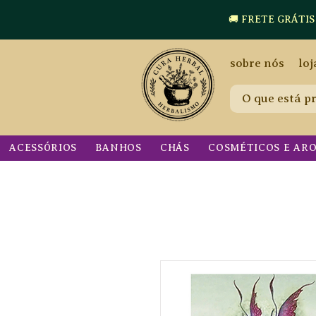
🚚 FRETE GRÁTIS a p
sobre nós
loj
ACESSÓRIOS
BANHOS
CHÁS
COSMÉTICOS E AR