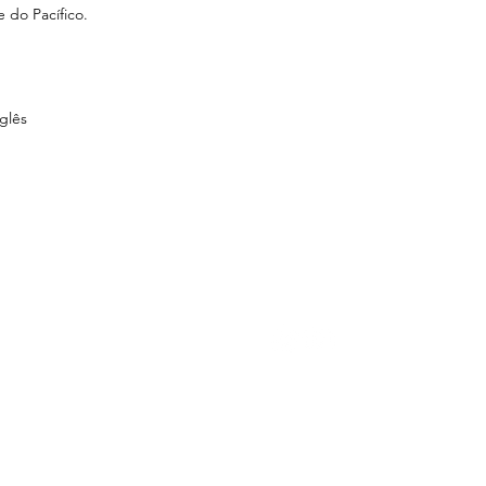
 do Pacífico.
glês
LOJA
SIGA-NOS
C
con
acessórios
banhos
Rua
chás
Bom
CE
cosméticos e aromaterapia
incensos