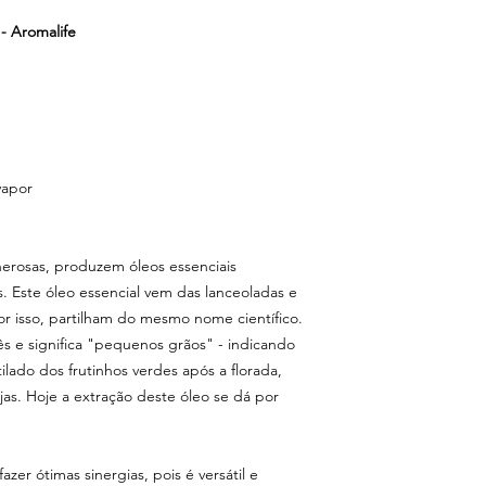
 - Aromalife
vapor
enerosas, produzem óleos essenciais
es. Este óleo essencial vem das lanceoladas e
por isso, partilham do mesmo nome científico.
s e significa "pequenos grãos" - indicando
ilado dos frutinhos verdes após a florada,
jas. Hoje a extração deste óleo se dá por
er ótimas sinergias, pois é versátil e