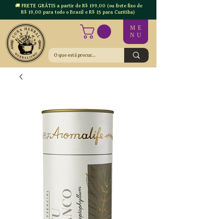
🚚 FRETE GRÁTIS a partir de R$ 199,00 (ou frete fixo de
R$ 19,00 para todo o Brasil e R$ 15 para Curitiba)
ME
NU