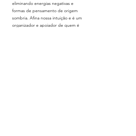
eliminando energias negativas e
formas de pensamento de origem
sombria. Afina nossa intuição e é um
organizador e apoiador de quem é
iniciante na senda da espiritualidade -
um dos motivos do aumento da sua
procura nos últimos anos.
O óleo essencial de Breu Branco é
propenso a oxidação. Quando
oxidado os seus potenciais
terapêuticos são diminuídos e torna-
se irritativo para a pele e mucosas.
Portanto, deve ser usado antes de
sua validade ou armazenado na
geladeira, especialmente em regiões
de clima mais quente. (Dam Rice).