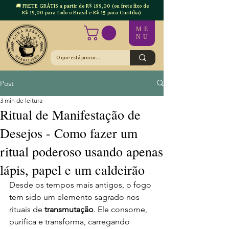
🚚 FRETE GRÁTIS a partir de R$ 199,00 (ou frete fixo de
R$ 19,00 para todo o Brasil e R$ 15 para Curitiba)
ME
NU
Post
3 min de leitura
Ritual de Manifestação de
Desejos - Como fazer um
ritual poderoso usando apenas
lápis, papel e um caldeirão
Desde os tempos mais antigos, o fogo 
tem sido um elemento sagrado nos 
rituais de 
transmutação
. Ele consome, 
purifica e transforma, carregando 