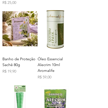
Preço
R$ 25,00
Banho de Proteção
Óleo Essencial
Sachê 80g
Alecrim 10ml
Aromalife
Preço
R$ 19,90
Preço
R$ 59,00