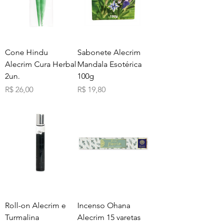
Cone Hindu
Sabonete Alecrim
Alecrim Cura Herbal
Mandala Esotérica
2un.
100g
Preço
Preço
R$ 26,00
R$ 19,80
Roll-on Alecrim e
Incenso Ohana
Turmalina
Alecrim 15 varetas