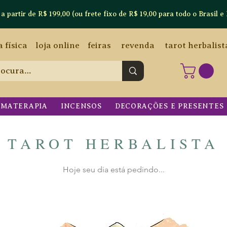
artir de R$ 199,00 (ou frete fixo de R$ 19,00 para todo o Brasil e 
a física
loja online
feiras
revenda
tarot herbalist
OMATERAPIA
INCENSOS
DECORAÇÕES E PRESENTES
TAROT HERBALISTA
Hoje seu dia está pedindo...