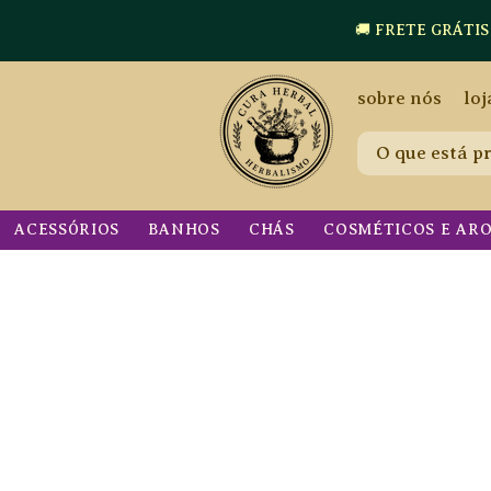
🚚 FRETE GRÁTIS a p
sobre nós
loj
ACESSÓRIOS
BANHOS
CHÁS
COSMÉTICOS E AR