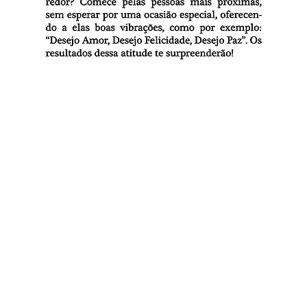
LOJA
SIGA-NOS
C
con
acessórios
banhos
Rua
chás
Bom
CE
cosméticos e aromaterapia
incensos
lista
Ho
decorações e presentes
livros e oráculos
Seg
Sáb