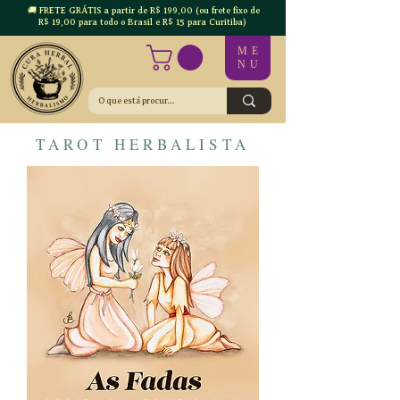
🚚 FRETE GRÁTIS a partir de R$ 199,00 (ou frete fixo de
R$ 19,00 para todo o Brasil e R$ 15 para Curitiba)
ME
NU
TAROT HERBALISTA